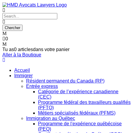
0
Tu as
0 articles
dans votre panier
Aller à la Boutique
Accueil
Immigrer
Résident permanent du Canada (RP)
Entrée express
Catégorie de l’expérience canadienne
(CEC)
Programme fédéral des travailleurs qualifiés
(PFTQ)
Métiers spécialisés fédéraux (PFMS)
Immigration au Québec
Programme de l'expérience québécoise
(PEQ)