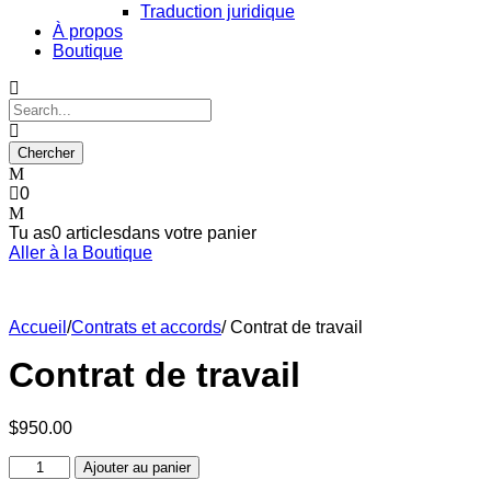
Traduction juridique
À propos
Boutique
0
Tu as
0 articles
dans votre panier
Aller à la Boutique
Accueil
/
Contrats et accords
/ Contrat de travail
Contrat de travail
$
950.00
quantité
Ajouter au panier
de