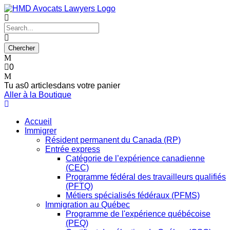
0
Tu as
0 articles
dans votre panier
Aller à la Boutique
Accueil
Immigrer
Résident permanent du Canada (RP)
Entrée express
Catégorie de l’expérience canadienne
(CEC)
Programme fédéral des travailleurs qualifiés
(PFTQ)
Métiers spécialisés fédéraux (PFMS)
Immigration au Québec
Programme de l'expérience québécoise
(PEQ)