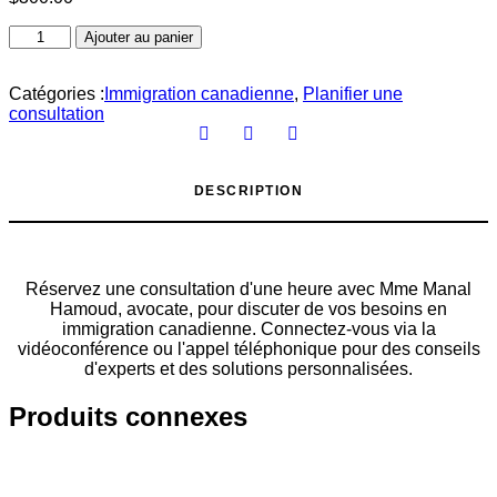
Consultation
Ajouter au panier
en
immigration
-
Catégories :
Immigration canadienne
,
Planifier une
Quantité
consultation
d'une
heure
DESCRIPTION
Réservez une consultation d'une heure avec Mme Manal
Hamoud, avocate, pour discuter de vos besoins en
immigration canadienne. Connectez-vous via la
vidéoconférence ou l'appel téléphonique pour des conseils
d'experts et des solutions personnalisées.
Produits connexes