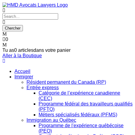
0
Tu as
0 articles
dans votre panier
Aller à la Boutique
Accueil
Immigrer
Résident permanent du Canada (RP)
Entrée express
Catégorie de l’expérience canadienne
(CEC)
Programme fédéral des travailleurs qualifiés
(PFTQ)
Métiers spécialisés fédéraux (PFMS)
Immigration au Québec
Programme de l'expérience québécoise
(PEQ)