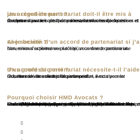
Un accord de partenariat doit-il être mis à jour régulièrement ?
Oui, pour s'assurer que l’accord reste conforme aux intentions et aux besoins actuels des partenaires, il est conseillé de réviser et de mettre à jour le contrat de partenariat tous les quelques années.
Ai-je besoin d’un accord de partenariat si j’ai une société ?
Non, si vous exploitez une société, vous devez conclure une convention d’actionnaires plutôt qu'un contrat de partenariat.
Un accord de partenariat nécessite-t-il l’aide d’un professionnel ?
Oui, étant un document juridique important, il est vivement recommandé de solliciter l’assistance d’un avocat pour la rédaction de votre contrat de partenariat.
Pourquoi choisir HMD Avocats ?
Chez HMD Avocats, nous mettons à votre disposition une équipe chevronnée, reconnue pour son expertise en droit des sociétés et en droit des affaires partout au Québec. Nous offrons un accompagnement juridique personnalisé, axé sur des résultats concrets, durables et alignés avec vos objectifs d’affaires. Nos services sont entièrement accessibles en ligne, avec des honoraires compétitifs, une transparence totale et aucun frais caché. Nous sommes fiers de contribuer activement à la croissance des entreprises québécoises, notamment dans les secteurs suivants :
Montréal
Ville de Québec
Sherbrooke