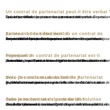
Un contrat de partenariat peut-il être verbal 
Oui, un partenariat peut se créer par un accord verbal. Cependant, il peut être difficile de prouver les intentions des partenaires ou l’existence même du contrat sans preuve écrite.
Existe-t-il des situations où un contrat de partenariat doit être écrit ?
Oui, certaines situations exigent un contrat écrit, notamment pour les sociétés de personnes, comme celles formées par des membres d'ordres professionnels sous forme de sociétés à responsabilité limitée. Dans ce cas, les termes du partenariat doivent être clairement définis par écrit.
Pourquoi un contrat de partenariat est-il important ?
Un contrat de partenariat bien rédigé est crucial lors de la création d’une entreprise. Il aide non seulement à clarifier la structure du partenariat, mais aussi à résoudre d’éventuels désaccords entre partenaires, en définissant des règles claires et des attentes mutuelles.
Dois-je conclure un accord de partenariat avec des amis ou de la famille ?
Oui ! Même avec des amis ou de la famille de confiance, la gestion d’une entreprise peut entraîner des conflits. Un contrat de partenariat formel permet de gérer efficacement toute situation imprévu ou désaccord.
Dois-je inclure une clause de dissolution dans mon contrat de partenariat ?
Oui, il est fortement recommandé d’intégrer une clause de dissolution dans votre contrat. Cette clause définit les procédures en cas de désaccord, les stratégies de sortie et les modalités de retrait d'un partenaire.