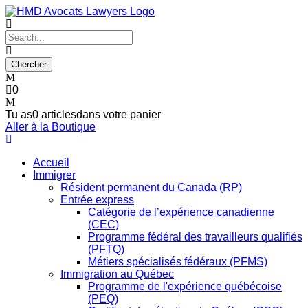
0
Tu as
0 articles
dans votre panier
Aller à la Boutique
Accueil
Immigrer
Résident permanent du Canada (RP)
Entrée express
Catégorie de l’expérience canadienne
(CEC)
Programme fédéral des travailleurs qualifiés
(PFTQ)
Métiers spécialisés fédéraux (PFMS)
Immigration au Québec
Programme de l'expérience québécoise
(PEQ)