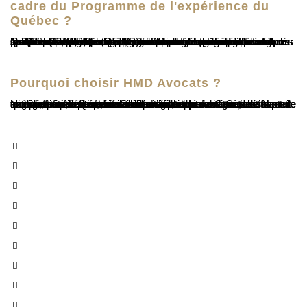
cadre du Programme de l'expérience du
Québec ?
Nos avocats de l'immigration de Montréal se spécialisent dans l'aide aux personnes du monde entier qui souhaitent immigrer au Québec à travers ses programmes d'immigration spécifiques, tels que le programme de sélection des travailleurs qualifiés (SWSP) (anciennement le programme régulier des travailleurs qualifiés (QSWP)) et le programme d'expérience Québec (PEQ). Bien que le processus de demande puisse sembler simple, les détails juridiques et les défis potentiels peuvent être assez complexes. Nous intervenons souvent pour résoudre les problèmes qui sont survenus, généralement après les erreurs. Les erreurs commises par ceux qui postulent indépendamment peuvent entraîner des retards coûteux ou des résultats défavorables, que nos avocats expérimentés en matière d'immigration du Québec peuvent prévenir.
Pourquoi choisir HMD Avocats ?
Nous offrons des services d'immigration canadienne de haute qualité, fournis par certains des meilleurs avocats en immigration du Québec. Grâce à une approche méticuleuse et axée sur les détails, nous veillons à ce que chaque dossier soit traité avec précision, ne laissant rien au hasard. Cet engagement envers l’excellence est la clé de notre succès et de notre expérience éprouvée en matière de résultats positifs pour nos clients. Nos services sont accessibles en ligne, de n'importe où, à des tarifs compétitifs, sans frais cachés. Nous sommes fiers de servir des clients partout au Canada et dans le monde, notamment dans :
Montréal
Ville de Québec
Sherbrooke
Gatineau
Laval
Longueuil
Salaberry-de-Valleyfield
Brossard
Terrebone