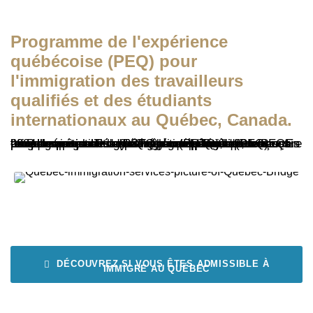
Programme de l'expérience
québécoise (PEQ) pour
l'immigration des travailleurs
qualifiés et des étudiants
internationaux au Québec, Canada.
Le Programme de l'expérience québécoise (PEQ) est l'une des initiatives d'immigration du Québec conçues pour les personnes ayant des compétences en français et une expérience de travail légale dans la province. En tant que programme d'immigration prioritaire, le PEQ offre un traitement accéléré par rapport à d'autres programmes, comme le Programme régulier des travailleurs qualifiés du Québec (PRTQ), qui sera remplacé par le Programme de sélection des travailleurs qualifiés (PSTQ) à compter du 29 novembre 2024.
DÉCOUVREZ SI VOUS ÊTES ADMISSIBLE À
IMMIGRE AU QUÉBEC