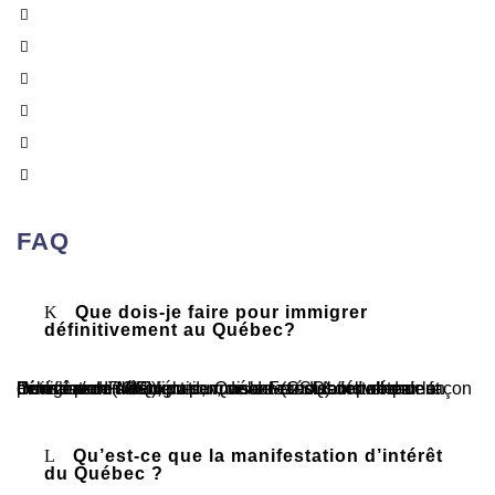
Carleton-Ouest
Brampton
Mississauga
Ajax
Toronto
Ottawa
FAQ
Que dois-je faire pour immigrer
définitivement au Québec?
Pour devenir résident permanent et vous installer de façon permanente au Québec, vous devez d'abord obtenir un Certificat de sélection du Québec (CSQ) délivré par le ministère de l'Immigration, de la Francisation et de l'Intégration (MIFI), puis un visa de résident permanent délivré par IRCC.
Qu’est-ce que la manifestation d’intérêt
du Québec ?