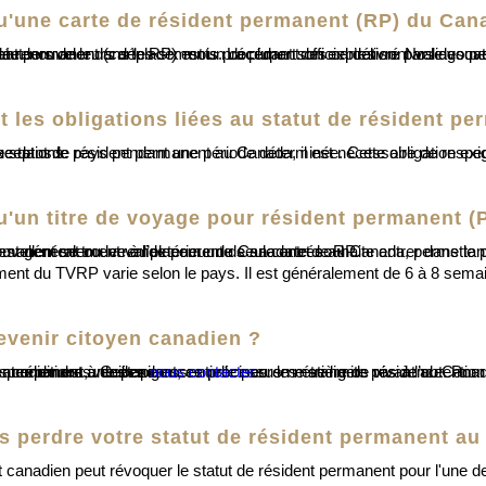
u'une carte de résident permanent (RP) du Can
igration canadienne peuvent vous aider à renouveler votre carte de RP expirée.
t les obligations liées au statut de résident p
ée. Cette obligation exige généralement 730 jours de présence sur une période de cinq ans, avec certaines exceptions.
u'un titre de voyage pour résident permanent 
, il peut demander un TVRP s’il ne possède pas de carte de RP valide. Le TVRP est généralement valide pour une seule entrée au Canada, permettant ainsi au résident permanent d’entrer dans le pays avant de demander le renouvellement ou le remplacement de sa carte de RP.
ement du TVRP varie selon le pays. Il est généralement de 6 à 8 sema
venir citoyen canadien ?
s à l’obtention du statut de résident permanent. Les demandeurs de la citoyenneté canadienne doivent répondre à des exigences précises en matière de résidence. Pour en savoir plus sur le processus d’acquisition de la citoyenneté canadienne et ses conditions, veuillez
nous contacter
.
 perdre votre statut de résident permanent au
canadien peut révoquer le statut de résident permanent pour l'une de