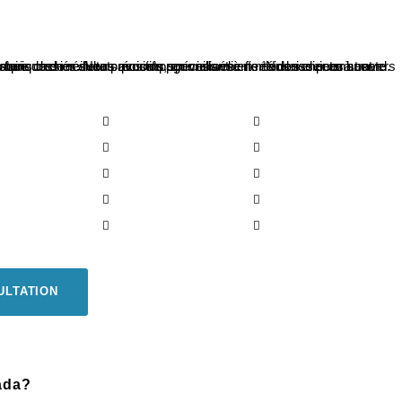
neau
Laval
Longueuil
te Claire
Boucherville
Vaudreuil Dorion
uenay
Drummondville
Saint-Jean-sur-Richelieu
e-ville
Rideaux
Orléans
Toronto
Ottawa
ULTATION
nada?