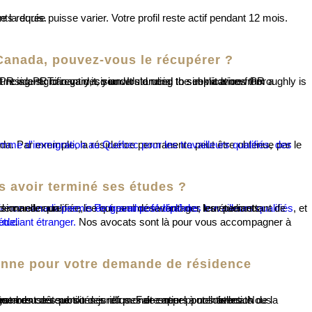
ettre les documents requis.
 Canada, pouvez-vous le récupérer ?
mme d'immigration au Québec pour les travailleurs qualifiés
,
 avoir terminé ses études ?
u Canada peuvent demander un
rience canadienne
permis de travail post-diplôme
, le
Programme fédéral des travailleurs qualifiés
, et
tude
étudiant étranger.
.
ienne pour votre demande de résidence
nces de succès.