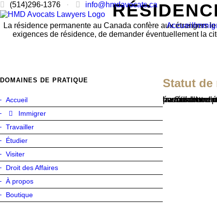
(514)296-1376
·
info@hmdavocats.ca
RÉSIDENC
Accueil
Immig
La résidence permanente au Canada confère aux étrangers le droi
exigences de résidence, de demander éventuellement la citoy
DOMAINES DE PRATIQUE
Statut de
La résidence permanente au Canada est un statut accordé aux personnes étrangères ayant obtenu l’autorisation de s’établir de façon permanente au Canada par le biais d
Accueil
Immigrer
Travailler
Étudier
Visiter
Droit des Affaires
À propos
Boutique