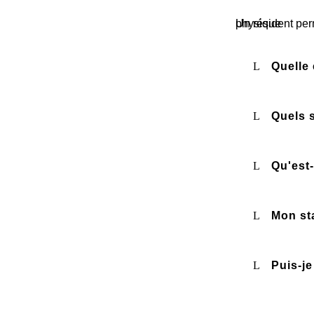
Un résident permanent peut voyager à l'extérieur du Canada à tout moment, mais il doit continuer à répondre à ses exigences de présence physique
Quelle 
Quels 
Qu'est
Mon st
Puis-j