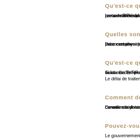
Qu'est-ce q
La carte de résident permanent (carte RP) est un document officiel délivré par le gouvernement canadien aux résidents permanents du Canada, servant de preuve de leur statut lors de leurs déplacements. La plupart des cartes sont valides pendant cinq ans, mais certaines ne le sont que pour un an. Il est recommandé de la renouveler dans les six mois précédant son expiration. Nos avocats en imm
Quelles son
Pour conserver le statut de résident permanent au Canada, il est nécessaire de respecter les exigences de résidence permanente, ce qui implique une présence physique dans le pays pendant une période détermin
Qu'est-ce q
Si un résident permanent se trouve à l’extérieur du Canada et souhaite entrer dans le pays
Le délai de trait
Comment de
Devenir citoyen canadien est une étape essentielle pour les étrangers vivant au Canada. Pour ce faire, ils doivent d'abord être légalement reconnus comme résidents permanents. Cependant, ce processus ne se limite pa
Pouvez-vous
Le gouvernement 