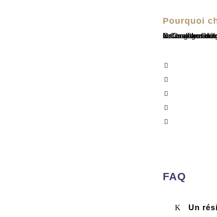
Pourquoi c
Nous offrons des services d'immigration canadienne de premier ordre, assurés par certains des meilleurs avocats spécialisés en résidence permanente au Canada. Grâce à une approche rigoureuse et attentive aux déta
Montréal
Salaberry-de-Valleyfield
Dollard-des-O
Saint-Jérôme
Carleton-Oues
FAQ
Un rés