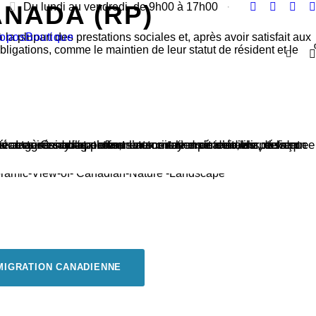
NADA (RP)
Du lundi au vendredi, de 9h00 à 17h00
·
ropos
Boutique
a plupart des prestations sociales et, après avoir satisfait aux
igations, comme le maintien de leur statut de résident et le
MMIGRATION CANADIENNE