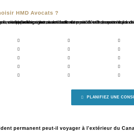
hoisir HMD Avocats ?
ils, nous traitons chaque dossier avec précision, en veillant à ne rien laisser au hasard. Cet engagement envers l’excellence est au cœur de notre succès et de notre solide historique de résultats positifs pour nos clients. Nos services sont accessibles en ligne, où que vous soyez, à des tarifs compétitifs et transparents, sans frais cachés. Nous accompagnons avec fierté des clients à travers le Canada et dans le monde entier, notamment dans :
Ville de Québec
Sherbrooke
Gati
Brossard
Terrebone
Poin
rmeaux
Trois-Rivières
Granby
Sag
Sorel Tracy
Saint-Eustache
Centr
t
Brampton
Mississauga
Ajax
PLANIFIEZ UNE CONS
ident permanent peut-il voyager à l'extérieur du Ca